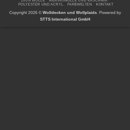
100% WOLLE
MERINOWOLLE UND KASCHMIR
Delivery
POLYESTER UND ACRYL
FARBWELTEN
KONTAKT
Copyright 2026 ©
Wolldecken und Wollplaids
. Powered by
STTS International GmbH