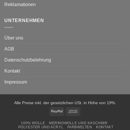
Reklamationen
UNTERNEHMEN
Über uns
AGB
Datenschutzbelehrung
Kontakt
Impressum
Alle Preise inkl. der gesetzlichen USt. in Höhe von 19%.
PayPal
Cash
On
100% WOLLE
MERINOWOLLE UND KASCHMIR
Delivery
POLYESTER UND ACRYL
FARBWELTEN
KONTAKT