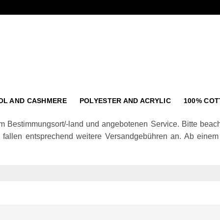
OL AND CASHMERE
POLYESTER AND ACRYLIC
100% CO
m Bestimmungsort/-land und angebotenen Service. Bitte beacht
el fallen entsprechend weitere Versandgebühren an. Ab eine