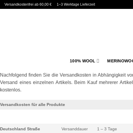
Skip
Versandkostenfrei ab 60,00 €
1–3 Werktage Lieferzeit
to
content
100% WOOL
MERINOWO
Nachfolgend finden Sie die Versandkosten in Abhängigkeit vo
Versand eines einzelnen Artikels. Beim Kauf mehrerer Artik
kostenlos.
Versandkosten für alle Produkte
Deutschland Straße
Versanddauer
1 – 3 Tage