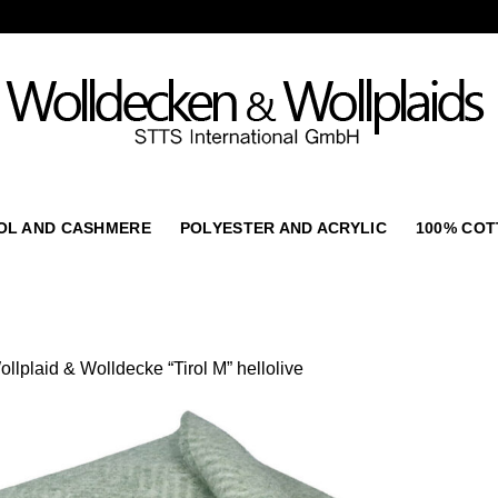
OL AND CASHMERE
POLYESTER AND ACRYLIC
100% CO
llplaid & Wolldecke “Tirol M” hellolive