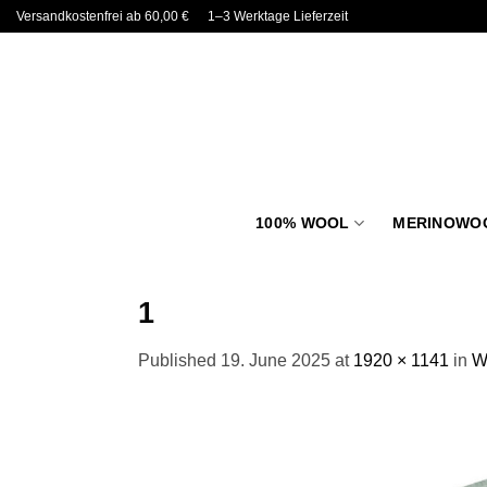
Skip
Versandkostenfrei ab 60,00 €
1–3 Werktage Lieferzeit
to
content
100% WOOL
MERINOWO
1
Published
19. June 2025
at
1920 × 1141
in
Wo