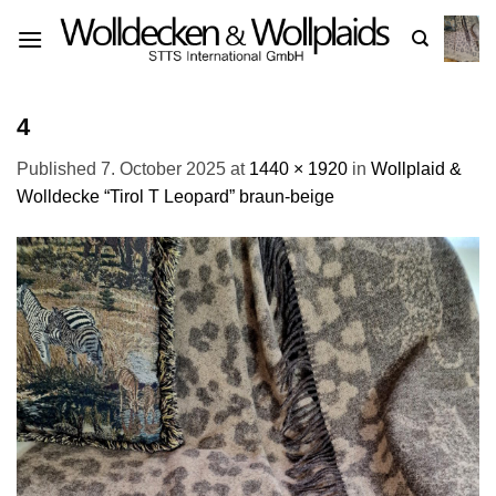
Skip
to
content
4
Published
7. October 2025
at
1440 × 1920
in
Wollplaid &
Wolldecke “Tirol T Leopard” braun-beige