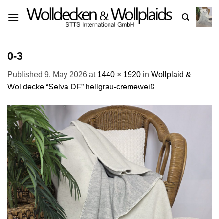
Skip
to
content
0-3
Published
9. May 2026
at
1440 × 1920
in
Wollplaid &
Wolldecke “Selva DF” hellgrau-cremeweiß