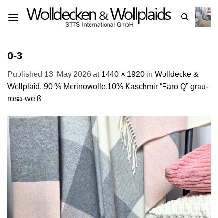
Skip
to
content
0-3
Published
13. May 2026
at
1440 × 1920
in
Wolldecke &
Wollplaid, 90 % Merinowolle,10% Kaschmir “Faro Q” grau-
rosa-weiß