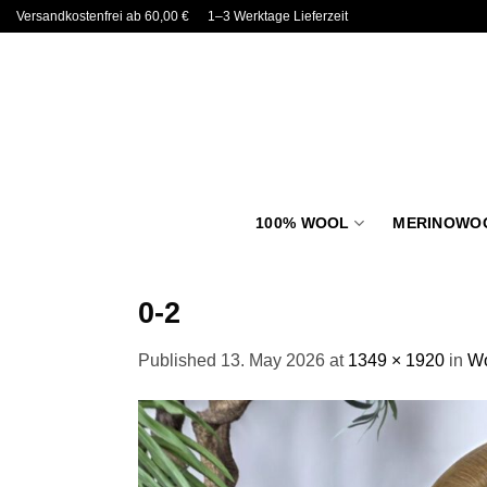
Skip
Versandkostenfrei ab 60,00 €
1–3 Werktage Lieferzeit
to
content
100% WOOL
MERINOWO
0-2
Published
13. May 2026
at
1349 × 1920
in
Wo