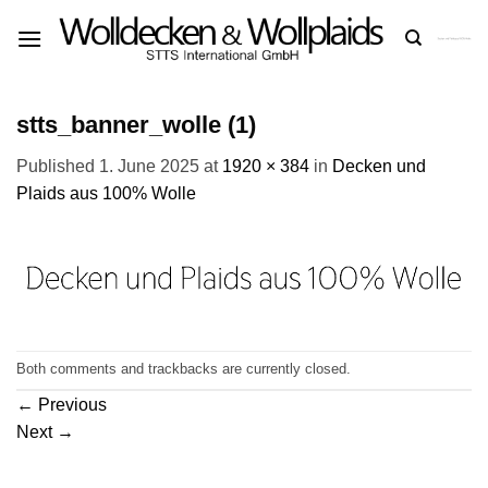
Skip
to
content
stts_banner_wolle (1)
Published
1. June 2025
at
1920 × 384
in
Decken und
Plaids aus 100% Wolle
Both comments and trackbacks are currently closed.
←
Previous
Next
→