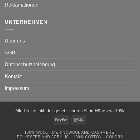
Reklamationen
UNTERNEHMEN
Über uns
AGB
Datenschutzbelehrung
Kontakt
Impressum
Alle Preise inkl. der gesetzlichen USt. in Höhe von 19%.
PayPal
Cash
On
100% WOOL
MERINOWOOL AND CASHMERE
Delivery
POLYESTER AND ACRYLIC
100% COTTON
COLORS