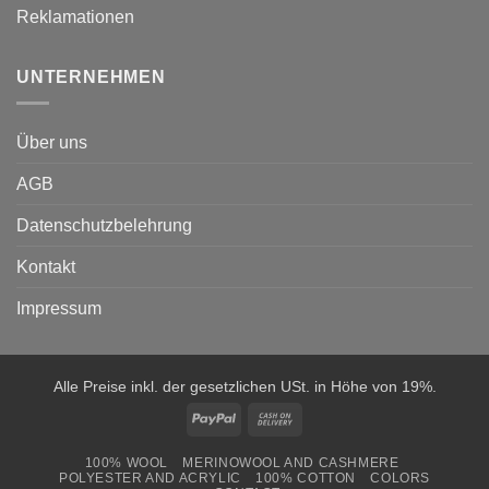
Reklamationen
UNTERNEHMEN
Über uns
AGB
Datenschutzbelehrung
Kontakt
Impressum
Alle Preise inkl. der gesetzlichen USt. in Höhe von 19%.
PayPal
Cash
On
100% WOOL
MERINOWOOL AND CASHMERE
Delivery
POLYESTER AND ACRYLIC
100% COTTON
COLORS