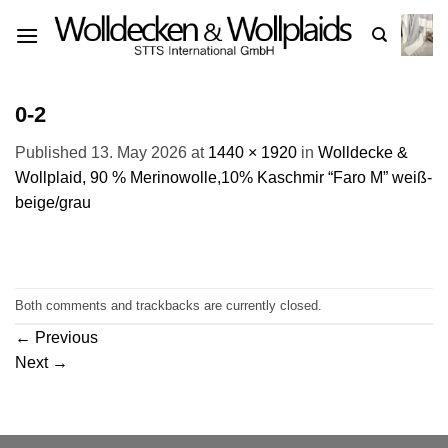
Skip
to
content
0-2
Published
13. May 2026
at
1440 × 1920
in
Wolldecke &
Wollplaid, 90 % Merinowolle,10% Kaschmir “Faro M” weiß-
beige/grau
Both comments and trackbacks are currently closed.
←
Previous
Next
→