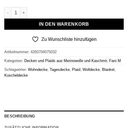
Wolldecke & Wollplaid, 90 % Merinowolle,10% Kaschmir "Faro 
IN DEN WARENKORB
Zu Wunschliste hinzufügen
Artikelnummer:
4260704075032
Kategorien:
Decken und Plaids aus Merinowolle und Kaschmir
,
Faro M
Schlagwörter:
Wohndecke
,
Tagesdecke
,
Plaid
,
Wolldecke
,
Blanket
,
Kuscheldecke
BESCHREIBUNG
ZUSÄTZLICHE INFORMATION