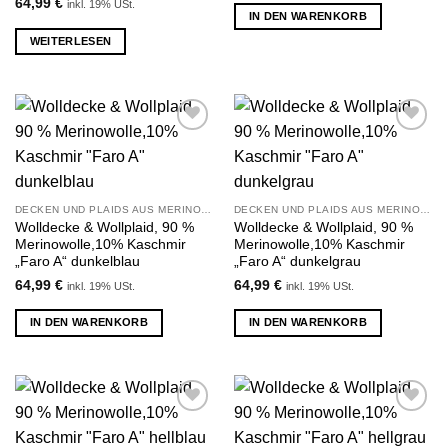
64,99
€
inkl. 19% USt.
IN DEN WARENKORB
WEITERLESEN
Zu
Zu
Wunschliste
Wunschliste
hinzufügen
hinzufügen
DECKEN UND PLAIDS AUS MERINOWOLLE UND KASCHMIR
DECKEN UND PLAIDS AUS MERINOWOLLE UND KASCHMIR
Wolldecke & Wollplaid, 90 %
Wolldecke & Wollplaid, 90 %
Merinowolle,10% Kaschmir
Merinowolle,10% Kaschmir
„Faro A“ dunkelblau
„Faro A“ dunkelgrau
64,99
€
64,99
€
inkl. 19% USt.
inkl. 19% USt.
IN DEN WARENKORB
IN DEN WARENKORB
Zu
Zu
Wunschliste
Wunschliste