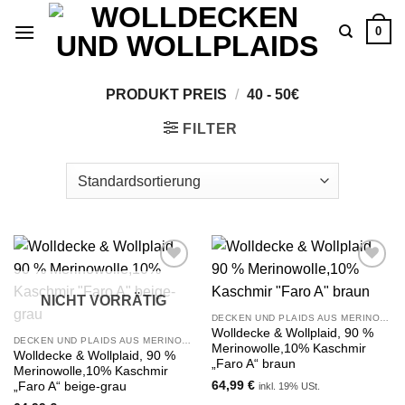
Zum
0
Inhalt
springen
PRODUKT PREIS
/
40 - 50€
FILTER
Zu
Zu
Wunschliste
Wunschliste
NICHT VORRÄTIG
hinzufügen
hinzufügen
DECKEN UND PLAIDS AUS MERINOWOLLE UND KASCHMIR
Wolldecke & Wollplaid, 90 %
DECKEN UND PLAIDS AUS MERINOWOLLE UND KASCHMIR
Merinowolle,10% Kaschmir
Wolldecke & Wollplaid, 90 %
„Faro A“ braun
Merinowolle,10% Kaschmir
64,99
€
„Faro A“ beige-grau
inkl. 19% USt.