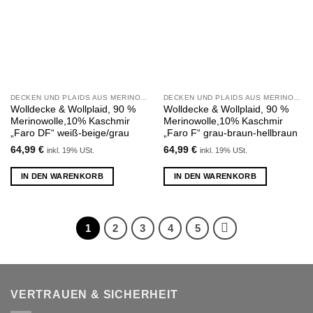
hinzufügen
hinzufügen
DECKEN UND PLAIDS AUS MERINOWOLLE UND KASCHMIR
DECKEN UND PLAIDS AUS MERINOWOLLE UND KASCHMIR
Wolldecke & Wollplaid, 90 %
Wolldecke & Wollplaid, 90 %
Merinowolle,10% Kaschmir
Merinowolle,10% Kaschmir
„Faro DF“ weiß-beige/grau
„Faro F“ grau-braun-hellbraun
64,99
€
64,99
€
inkl. 19% USt.
inkl. 19% USt.
IN DEN WARENKORB
IN DEN WARENKORB
1
2
3
4
5
VERTRAUEN & SICHERHEIT