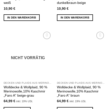
weiß
dunkelbraun-beige
10,90
€
10,90
€
IN DEN WARENKORB
IN DEN WARENKORB
Zu
Zu
Wunschliste
Wunschliste
hinzufügen
hinzufügen
NICHT VORRÄTIG
DECKEN UND PLAIDS AUS MERINOWOLLE UND KASCHMIR
DECKEN UND PLAIDS AUS MERINOWOLLE UND KASCHMIR
Wolldecke & Wollplaid, 90 %
Wolldecke & Wollplaid, 90 %
Merinowolle,10% Kaschmir
Merinowolle,10% Kaschmir
„Faro A“ beige-grau
„Faro A“ braun
64,99
€
64,99
€
inkl. 19% USt.
inkl. 19% USt.