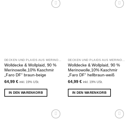
Zu
Zu
Wunschliste
Wunschliste
hinzufügen
hinzufügen
DECKEN UND PLAIDS AUS MERINOWOLLE UND KASCHMIR
DECKEN UND PLAIDS AUS MERINOWOLLE UND KASCHMIR
Wolldecke & Wollplaid, 90 %
Wolldecke & Wollplaid, 90 %
Merinowolle,10% Kaschmir
Merinowolle,10% Kaschmir
„Faro DF“ braun-beige
„Faro DF“ hellbraun-weiß
64,99
€
64,99
€
inkl. 19% USt.
inkl. 19% USt.
IN DEN WARENKORB
IN DEN WARENKORB
Zu
Zu
Wunschliste
Wunschliste