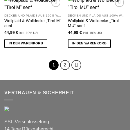
Zu
Zu
Wunschliste
Wunschliste
DECKEN UND PLAIDS AUS 100% WOLLE
DECKEN UND PLAIDS AUS 100% WOLLE
hinzufügen
hinzufügen
Wollplaid & Wolldecke „Tirol M“
Wollplaid & Wolldecke „Tirol
senf
MU“ senf
44,99
€
44,99
€
inkl. 19% USt.
inkl. 19% USt.
IN DEN WARENKORB
IN DEN WARENKORB
1
2
VERTRAUEN & SICHERHEIT
SSL-Verschlüsselung
14 Tage Rückgaberecht