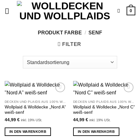
Zum
0
Inhalt
springen
PRODUKT FARBE
/
SENF
FILTER
Zu
Zu
Wunschliste
Wunschliste
DECKEN UND PLAIDS AUS 100% WOLLE
DECKEN UND PLAIDS AUS 100% WOLLE
hinzufügen
hinzufügen
Wollplaid & Wolldecke „Nord A“
Wollplaid & Wolldecke „Nord C“
weiß-senf
weiß-senf
44,99
€
44,99
€
inkl. 19% USt.
inkl. 19% USt.
IN DEN WARENKORB
IN DEN WARENKORB