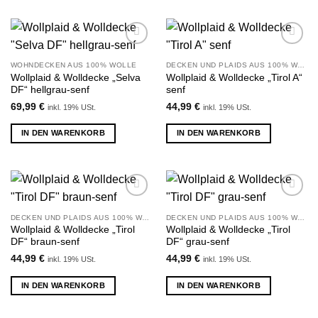
Zu
Zu
Wunschliste
Wunschliste
WOHNDECKEN AUS 100% WOLLE
DECKEN UND PLAIDS AUS 100% WOLLE
hinzufügen
hinzufügen
Wollplaid & Wolldecke „Selva
Wollplaid & Wolldecke „Tirol A“
DF“ hellgrau-senf
senf
69,99
€
44,99
€
inkl. 19% USt.
inkl. 19% USt.
IN DEN WARENKORB
IN DEN WARENKORB
Zu
Zu
Wunschliste
Wunschliste
DECKEN UND PLAIDS AUS 100% WOLLE
DECKEN UND PLAIDS AUS 100% WOLLE
hinzufügen
hinzufügen
Wollplaid & Wolldecke „Tirol
Wollplaid & Wolldecke „Tirol
DF“ braun-senf
DF“ grau-senf
44,99
€
44,99
€
inkl. 19% USt.
inkl. 19% USt.
IN DEN WARENKORB
IN DEN WARENKORB