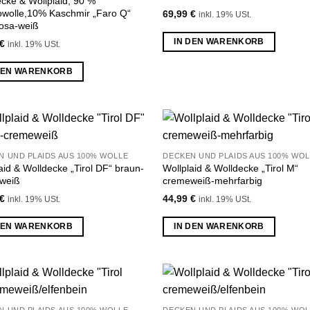
cke & Wollplaid, 90 %
owolle,10% Kaschmir „Faro Q“
69,99
€
inkl. 19% USt.
rosa-weiß
IN DEN WARENKORB
€
inkl. 19% USt.
DEN WARENKORB
Zu
Z
N UND PLAIDS AUS 100% WOLLE
DECKEN UND PLAIDS AUS 100% WOL
Wunschliste
Wunsch
aid & Wolldecke „Tirol DF“ braun-
Wollplaid & Wolldecke „Tirol M“
hinzufügen
hinzu
weiß
cremeweiß-mehrfarbig
€
44,99
€
inkl. 19% USt.
inkl. 19% USt.
DEN WARENKORB
IN DEN WARENKORB
Zu
Z