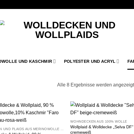
OWOLLE UND KASCHMIR
POLYESTER UND ACRYL
FA
Alle 8 Ergebnisse werden angezeigt
Zu
Z
WOHNDECKEN AUS 100% WOLLE
Wunschliste
Wunsch
Wollplaid & Wolldecke „Selva DF“
hinzufügen
hinzu
DECKEN UND PLAIDS AUS MERINOWOLLE UND KASCHMIR
cremeweiß