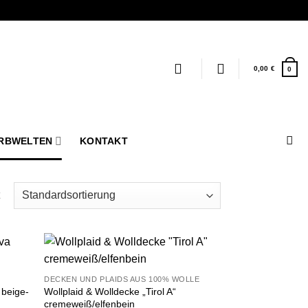
0,00
€
0
RBWELTEN
KONTAKT
u
Zu
DECKEN UND PLAIDS AUS 100% WOLLE
liste
Wunschliste
 beige-
Wollplaid & Wolldecke „Tirol A“
fügen
hinzufügen
cremeweiß/elfenbein