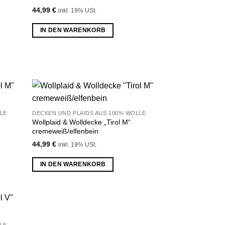
44,99
€
inkl. 19% USt.
IN DEN WARENKORB
u
Zu
LE
DECKEN UND PLAIDS AUS 100% WOLLE
liste
Wunschliste
Wollplaid & Wolldecke „Tirol M“
fügen
hinzufügen
cremeweiß/elfenbein
44,99
€
inkl. 19% USt.
IN DEN WARENKORB
u