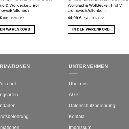
N UND PLAIDS AUS 100% WOLLE
DECKEN UND PLAIDS AUS 100% WOL
Wunschliste
Wunsch
aid & Wolldecke „Tirol
Wollplaid & Wolldecke „Tirol V“
hinzufügen
hinzu
meweiß/elfenbein
cremeweiß/elfenbein
€
44,99
€
inkl. 19% USt.
inkl. 19% USt.
DEN WARENKORB
IN DEN WARENKORB
ORMATIONEN
UNTERNEHMEN
Account
Über uns
ngsarten
AGB
ndarten
Datenschutzbelehrung
rufsbelehrung
Kontakt
amationen
Impressum