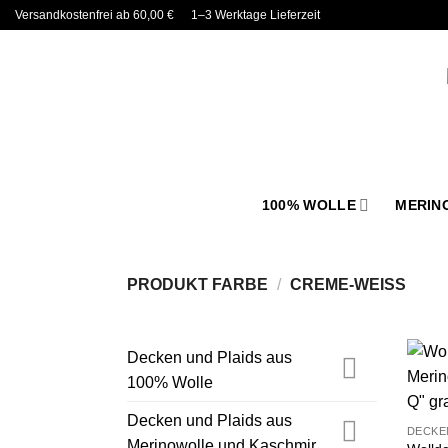
Zum
Versandkostenfrei ab 60,00 €
1–3 Werktage Lieferzeit
Inhalt
springen
100% WOLLE
MERIN
PRODUKT FARBE
/
CREME-WEISS
Decken und Plaids aus
100% Wolle
Decken und Plaids aus
Merinowolle und Kaschmir