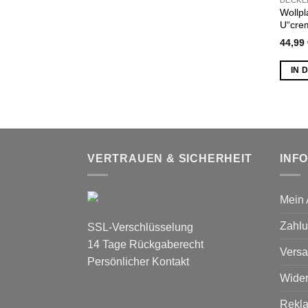
DECKE
Wollpl
U“cre
44,99
IN 
VERTRAUEN & SICHERHEIT
INF
Mein 
Zahlu
SSL-Verschlüsselung
14 Tage Rückgaberecht
Versa
Persönlicher Kontakt
Wider
Rekl