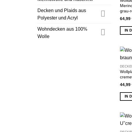
Wollde
Merin
Decken und Plaids aus
grau-
Polyester und Acryl
64,99
Wohndecken aus 100%
IN 
Wolle
DECKE
Wollpl
creme
44,99
IN 