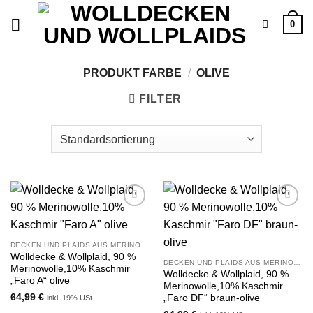
Zum
0
Inhalt
springen
PRODUKT FARBE
/
OLIVE
FILTER
Zu
Zu
Wunschliste
Wunschliste
hinzufügen
hinzufügen
DECKEN UND PLAIDS AUS MERINOWOLLE UND KASCHMIR
Wolldecke & Wollplaid, 90 %
DECKEN UND PLAIDS AUS MERINOWOLLE UND KASCHMIR
Merinowolle,10% Kaschmir
Wolldecke & Wollplaid, 90 %
„Faro A“ olive
Merinowolle,10% Kaschmir
64,99
€
„Faro DF“ braun-olive
inkl. 19% USt.