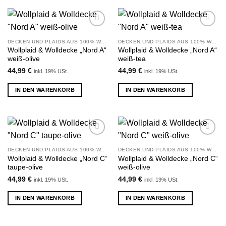
Zu
Zu
Wunschliste
Wunschliste
DECKEN UND PLAIDS AUS 100% WOLLE
DECKEN UND PLAIDS AUS 100% WOLLE
hinzufügen
hinzufügen
Wollplaid & Wolldecke „Nord A“
Wollplaid & Wolldecke „Nord A“
weiß-olive
weiß-tea
44,99
€
44,99
€
inkl. 19% USt.
inkl. 19% USt.
IN DEN WARENKORB
IN DEN WARENKORB
Zu
Zu
Wunschliste
Wunschliste
DECKEN UND PLAIDS AUS 100% WOLLE
DECKEN UND PLAIDS AUS 100% WOLLE
hinzufügen
hinzufügen
Wollplaid & Wolldecke „Nord C“
Wollplaid & Wolldecke „Nord C“
taupe-olive
weiß-olive
44,99
€
44,99
€
inkl. 19% USt.
inkl. 19% USt.
IN DEN WARENKORB
IN DEN WARENKORB