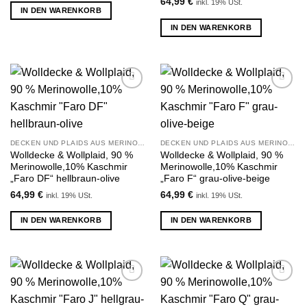
64,99
€
inkl. 19% USt.
IN DEN WARENKORB
IN DEN WARENKORB
Zu
Zu
Wunschliste
Wunschliste
hinzufügen
hinzufügen
DECKEN UND PLAIDS AUS MERINOWOLLE UND KASCHMIR
DECKEN UND PLAIDS AUS MERINOWOLLE UND KASCHMIR
Wolldecke & Wollplaid, 90 %
Wolldecke & Wollplaid, 90 %
Merinowolle,10% Kaschmir
Merinowolle,10% Kaschmir
„Faro DF“ hellbraun-olive
„Faro F“ grau-olive-beige
64,99
€
64,99
€
inkl. 19% USt.
inkl. 19% USt.
IN DEN WARENKORB
IN DEN WARENKORB
Zu
Zu
Wunschliste
Wunschliste