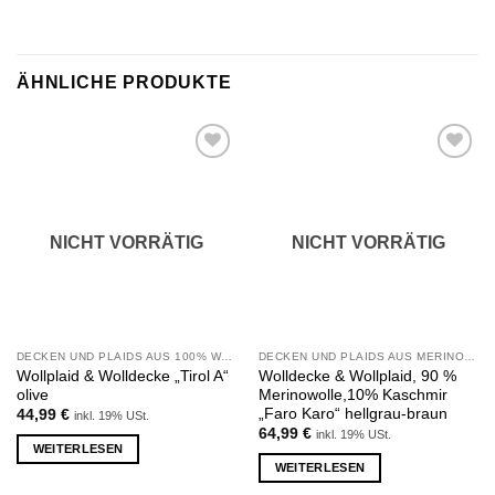
ÄHNLICHE PRODUKTE
Zu
Zu
Wunschliste
Wunschliste
hinzufügen
hinzufügen
NICHT VORRÄTIG
NICHT VORRÄTIG
DECKEN UND PLAIDS AUS 100% WOLLE
DECKEN UND PLAIDS AUS MERINOWOLLE UND KASCHMIR
Wollplaid & Wolldecke „Tirol A“
Wolldecke & Wollplaid, 90 %
olive
Merinowolle,10% Kaschmir
„Faro Karo“ hellgrau-braun
44,99
€
inkl. 19% USt.
64,99
€
inkl. 19% USt.
WEITERLESEN
WEITERLESEN