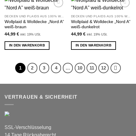
Zu
Zu
Wunschliste
Wunschliste
DECKEN UND PLAIDS AUS 100% WOLLE
DECKEN UND PLAIDS AUS 100% WOLLE
hinzufügen
hinzufügen
Wollplaid & Wolldecke „Nord A“
Wollplaid & Wolldecke „Nord A“
weiß-braun
weiß-dunkelrot
44,99
€
44,99
€
inkl. 19% USt.
inkl. 19% USt.
IN DEN WARENKORB
IN DEN WARENKORB
1
2
3
4
…
10
11
12
VERTRAUEN & SICHERHEIT
SSL-Verschlüsselung
14 Tage Rückgaberecht