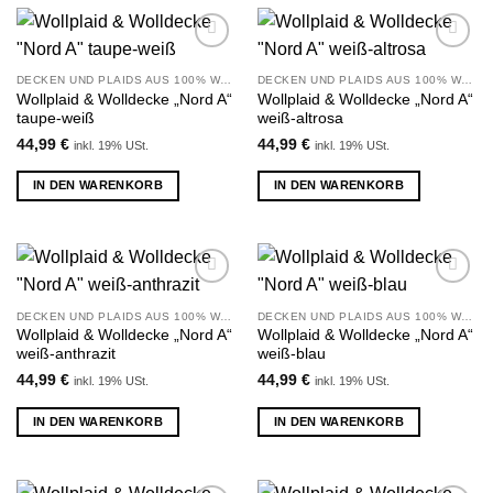
Zu
Zu
Wunschliste
Wunschliste
DECKEN UND PLAIDS AUS 100% WOLLE
DECKEN UND PLAIDS AUS 100% WOLLE
hinzufügen
hinzufügen
Wollplaid & Wolldecke „Nord A“
Wollplaid & Wolldecke „Nord A“
taupe-weiß
weiß-altrosa
44,99
€
44,99
€
inkl. 19% USt.
inkl. 19% USt.
IN DEN WARENKORB
IN DEN WARENKORB
Zu
Zu
Wunschliste
Wunschliste
DECKEN UND PLAIDS AUS 100% WOLLE
DECKEN UND PLAIDS AUS 100% WOLLE
hinzufügen
hinzufügen
Wollplaid & Wolldecke „Nord A“
Wollplaid & Wolldecke „Nord A“
weiß-anthrazit
weiß-blau
44,99
€
44,99
€
inkl. 19% USt.
inkl. 19% USt.
IN DEN WARENKORB
IN DEN WARENKORB