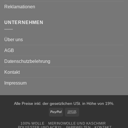
Reklamationen
UNTERNEHMEN
Über uns
AGB
Datenschutzbelehrung
Kontakt
Impressum
Alle Preise inkl. der gesetzlichen USt. in Höhe von 19%.
PayPal
Cash
On
100% WOLLE
MERINOWOLLE UND KASCHMIR
Delivery
POLYESTER UND ACRYL
FARBWELTEN
KONTAKT