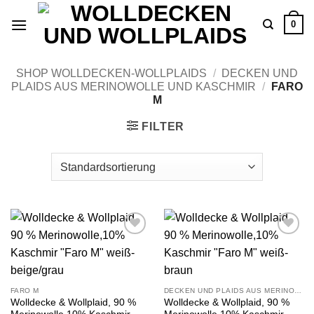
Zum
0
Inhalt
springen
SHOP WOLLDECKEN-WOLLPLAIDS
/
DECKEN UND
PLAIDS AUS MERINOWOLLE UND KASCHMIR
/
FARO
M
FILTER
Zu
Zu
Wunschliste
Wunschliste
hinzufügen
hinzufügen
FARO M
DECKEN UND PLAIDS AUS MERINOWOLLE UND KASCHMIR
Wolldecke & Wollplaid, 90 %
Wolldecke & Wollplaid, 90 %