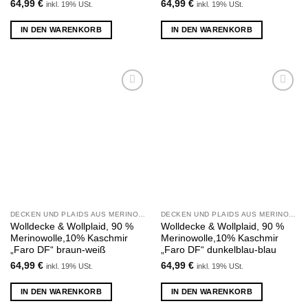
64,99
€
64,99
€
inkl. 19% USt.
inkl. 19% USt.
IN DEN WARENKORB
IN DEN WARENKORB
Zu
Zu
Wunschliste
Wunschliste
hinzufügen
hinzufügen
DECKEN UND PLAIDS AUS MERINOWOLLE UND KASCHMIR
DECKEN UND PLAIDS AUS MERINOWOLLE UND KASCHMIR
Wolldecke & Wollplaid, 90 %
Wolldecke & Wollplaid, 90 %
Merinowolle,10% Kaschmir
Merinowolle,10% Kaschmir
„Faro DF“ braun-weiß
„Faro DF“ dunkelblau-blau
64,99
€
64,99
€
inkl. 19% USt.
inkl. 19% USt.
IN DEN WARENKORB
IN DEN WARENKORB