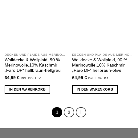
Zu
Zu
Wunschliste
Wunschliste
hinzufügen
hinzufügen
DECKEN UND PLAIDS AUS MERINOWOLLE UND KASCHMIR
DECKEN UND PLAIDS AUS MERINOWOLLE UND KASCHMIR
Wolldecke & Wollplaid, 90 %
Wolldecke & Wollplaid, 90 %
Merinowolle,10% Kaschmir
Merinowolle,10% Kaschmir
„Faro DF“ hellbraun-hellgrau
„Faro DF“ hellbraun-olive
64,99
€
64,99
€
inkl. 19% USt.
inkl. 19% USt.
IN DEN WARENKORB
IN DEN WARENKORB
1
2