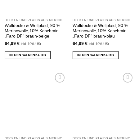
DECKEN UND PLAIDS AUS MERINOWOLLE UND KASCHMIR
DECKEN UND PLAIDS AUS MERINOWOLLE UND KASCHMIR
Wolldecke & Wollplaid, 90 %
Wolldecke & Wollplaid, 90 %
Merinowolle,10% Kaschmir
Merinowolle,10% Kaschmir
„Faro DF“ braun-beige
„Faro DF“ braun-blau
64,99
€
64,99
€
inkl. 19% USt.
inkl. 19% USt.
IN DEN WARENKORB
IN DEN WARENKORB
Zu
Zu
Wunschliste
Wunschliste
hinzufügen
hinzufügen
DECKEN UND PLAIDS AUS MERINOWOLLE UND KASCHMIR
DECKEN UND PLAIDS AUS MERINOWOLLE UND KASCHMIR