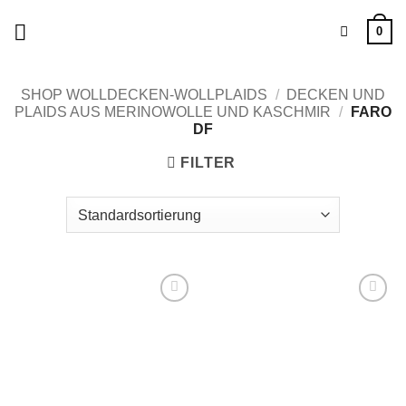
Zum
0
Inhalt
springen
SHOP WOLLDECKEN-WOLLPLAIDS
/
DECKEN UND
PLAIDS AUS MERINOWOLLE UND KASCHMIR
/
FARO
DF
FILTER
Zu
Zu
Wunschliste
Wunschliste
hinzufügen
hinzufügen