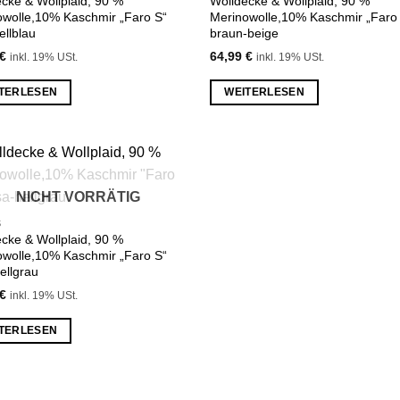
cke & Wollplaid, 90 %
Wolldecke & Wollplaid, 90 %
owolle,10% Kaschmir „Faro S“
Merinowolle,10% Kaschmir „Faro
ellblau
braun-beige
€
64,99
€
inkl. 19% USt.
inkl. 19% USt.
TERLESEN
WEITERLESEN
Zu
NICHT VORRÄTIG
Wunschliste
hinzufügen
S
cke & Wollplaid, 90 %
owolle,10% Kaschmir „Faro S“
ellgrau
€
inkl. 19% USt.
TERLESEN