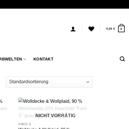
0,00
€
0
RBWELTEN
KONTAKT
u
Zu
NICHT VORRÄTIG
liste
Wunschliste
fügen
hinzufügen
FARO S