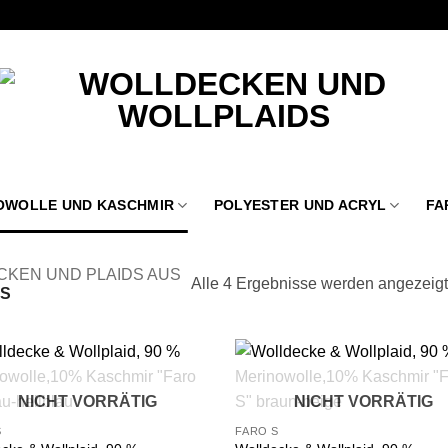
OWOLLE UND KASCHMIR
POLYESTER UND ACRYL
FA
CKEN UND PLAIDS AUS
Alle 4 Ergebnisse werden angezeigt
S
Zu
Z
NICHT VORRÄTIG
NICHT VORRÄTIG
Wunschliste
Wunsch
hinzufügen
hinzu
S
FARO S