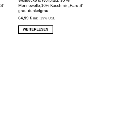
Wolldecke & Wollplaid, 90 %
 S“
Merinowolle,10% Kaschmir „Faro S“
grau-dunkelgrau
64,99
€
inkl. 19% USt.
WEITERLESEN