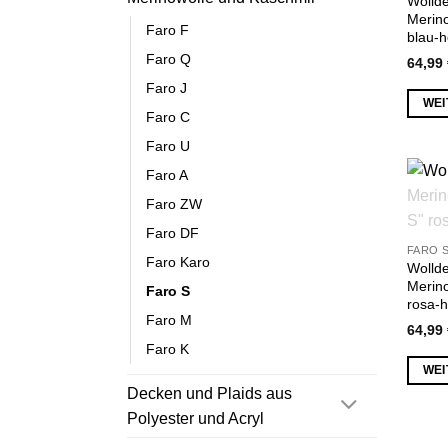
Wollde
Merin
Faro F
blau-h
Faro Q
64,99
Faro J
WEI
Faro C
Faro U
Faro A
Faro ZW
Faro DF
FARO 
Faro Karo
Wollde
Merin
Faro S
rosa-h
Faro M
64,99
Faro K
WEI
Decken und Plaids aus
Polyester und Acryl