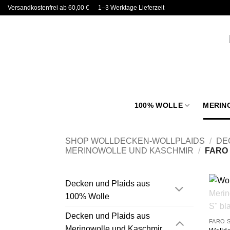
Zum
Versandkostenfrei ab 60,00 €
1–3 Werktage Lieferzeit
Inhalt
springen
100% WOLLE
MERIN
SHOP WOLLDECKEN-WOLLPLAIDS
/
DE
MERINOWOLLE UND KASCHMIR
/
FARO 
Decken und Plaids aus
100% Wolle
Decken und Plaids aus
FARO 
Merinowolle und Kaschmir