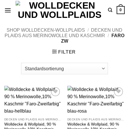
Zum
0
Inhalt
springen
SHOP WOLLDECKEN-WOLLPLAIDS
/
DECKEN UND
PLAIDS AUS MERINOWOLLE UND KASCHMIR
/
FARO
ZW
FILTER
Zu
Zu
Wunschliste
Wunschliste
hinzufügen
hinzufügen
DECKEN UND PLAIDS AUS MERINOWOLLE UND KASCHMIR
DECKEN UND PLAIDS AUS MERINOWOLLE UND KASCHMIR
Wolldecke & Wollplaid, 90 %
Wolldecke & Wollplaid, 90 %