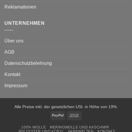
Reklamationen
UNTERNEHMEN
Über uns
AGB
Datenschutzbelehrung
Kontakt
Impressum
Alle Preise inkl. der gesetzlichen USt. in Höhe von 19%.
PayPal
Cash
On
100% WOLLE
MERINOWOLLE UND KASCHMIR
Delivery
POLYESTER UND ACRYL
FARBWELTEN
KONTAKT