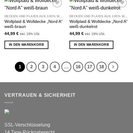
Zu
Zu
Wunschliste
Wunschliste
DECKEN UND PLAIDS AUS 100% WOLLE
DECKEN UND PLAIDS AUS 100% WOLLE
hinzufügen
hinzufügen
Wollplaid & Wolldecke „Nord A“
Wollplaid & Wolldecke „Nord A“
weiß-braun
weiß-dunkelrot
44,99
€
44,99
€
inkl. 19% USt.
inkl. 19% USt.
IN DEN WARENKORB
IN DEN WARENKORB
1
2
3
4
…
16
17
18
VERTRAUEN & SICHERHEIT
SSL-Verschlüsselung
14 Tage Rückgaberecht