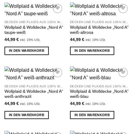
Zu
Zu
Wunschliste
Wunschliste
DECKEN UND PLAIDS AUS 100% WOLLE
DECKEN UND PLAIDS AUS 100% WOLLE
hinzufügen
hinzufügen
Wollplaid & Wolldecke „Nord A“
Wollplaid & Wolldecke „Nord A“
taupe-weiß
weiß-altrosa
44,99
€
44,99
€
inkl. 19% USt.
inkl. 19% USt.
IN DEN WARENKORB
IN DEN WARENKORB
Zu
Zu
Wunschliste
Wunschliste
DECKEN UND PLAIDS AUS 100% WOLLE
DECKEN UND PLAIDS AUS 100% WOLLE
hinzufügen
hinzufügen
Wollplaid & Wolldecke „Nord A“
Wollplaid & Wolldecke „Nord A“
weiß-anthrazit
weiß-blau
44,99
€
44,99
€
inkl. 19% USt.
inkl. 19% USt.
IN DEN WARENKORB
IN DEN WARENKORB