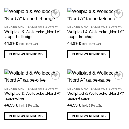
Zu
Zu
Wunschliste
Wunschliste
DECKEN UND PLAIDS AUS 100% WOLLE
DECKEN UND PLAIDS AUS 100% WOLLE
hinzufügen
hinzufügen
Wollplaid & Wolldecke „Nord A“
Wollplaid & Wolldecke „Nord A“
taupe-hellbeige
taupe-ketchup
44,99
€
44,99
€
inkl. 19% USt.
inkl. 19% USt.
IN DEN WARENKORB
IN DEN WARENKORB
Zu
Zu
Wunschliste
Wunschliste
DECKEN UND PLAIDS AUS 100% WOLLE
DECKEN UND PLAIDS AUS 100% WOLLE
hinzufügen
hinzufügen
Wollplaid & Wolldecke „Nord A“
Wollplaid & Wolldecke „Nord A“
taupe-olive
taupe-taupe
44,99
€
44,99
€
inkl. 19% USt.
inkl. 19% USt.
IN DEN WARENKORB
IN DEN WARENKORB