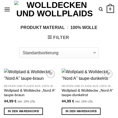
Zum
0
Inhalt
springen
PRODUKT MATERIAL
/
100% WOLLE
FILTER
Zu
Zu
Wunschliste
Wunschliste
DECKEN UND PLAIDS AUS 100% WOLLE
DECKEN UND PLAIDS AUS 100% WOLLE
hinzufügen
hinzufügen
Wollplaid & Wolldecke „Nord A“
Wollplaid & Wolldecke „Nord A“
taupe-braun
taupe-dunkelrot
44,99
€
44,99
€
inkl. 19% USt.
inkl. 19% USt.
IN DEN WARENKORB
IN DEN WARENKORB