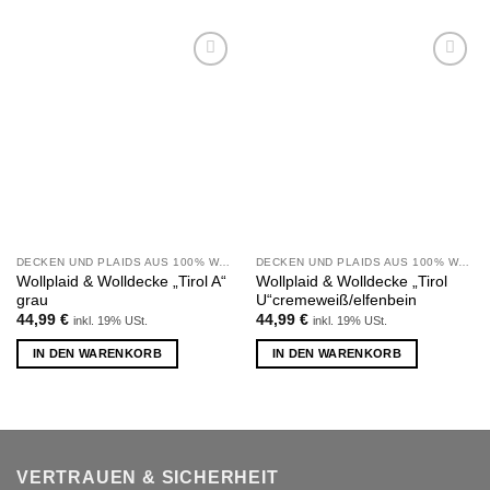
Zu
Zu
Wunschliste
Wunschliste
hinzufügen
hinzufügen
DECKEN UND PLAIDS AUS 100% WOLLE
DECKEN UND PLAIDS AUS 100% WOLLE
Wollplaid & Wolldecke „Tirol A“
Wollplaid & Wolldecke „Tirol
grau
U“cremeweiß/elfenbein
44,99
€
44,99
€
inkl. 19% USt.
inkl. 19% USt.
IN DEN WARENKORB
IN DEN WARENKORB
VERTRAUEN & SICHERHEIT