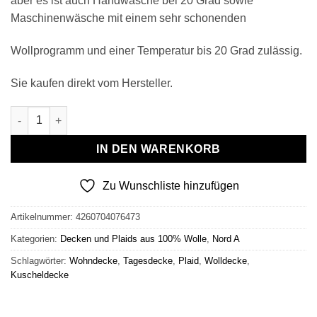
aber es ist auch Handwäsche bei 20 Grad sowie
Maschinenwäsche mit einem sehr schonenden
Wollprogramm und einer Temperatur bis 20 Grad zulässig.
Sie kaufen direkt vom Hersteller.
Wollplaid & Wolldecke "Nord A" weiß-blau Menge
IN DEN WARENKORB
Zu Wunschliste hinzufügen
Artikelnummer:
4260704076473
Kategorien:
Decken und Plaids aus 100% Wolle
,
Nord A
Schlagwörter:
Wohndecke
,
Tagesdecke
,
Plaid
,
Wolldecke
,
Kuscheldecke