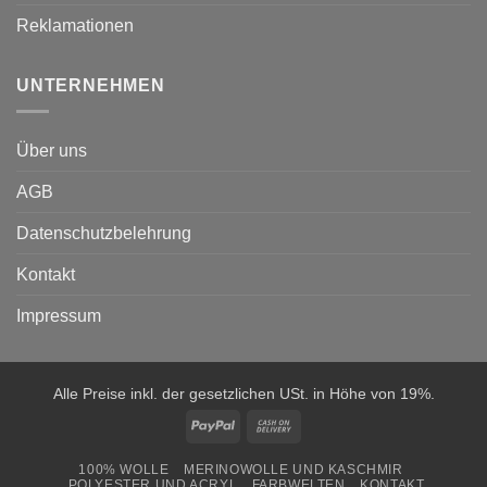
Reklamationen
UNTERNEHMEN
Über uns
AGB
Datenschutzbelehrung
Kontakt
Impressum
Alle Preise inkl. der gesetzlichen USt. in Höhe von 19%.
PayPal
Cash
On
100% WOLLE
MERINOWOLLE UND KASCHMIR
Delivery
POLYESTER UND ACRYL
FARBWELTEN
KONTAKT