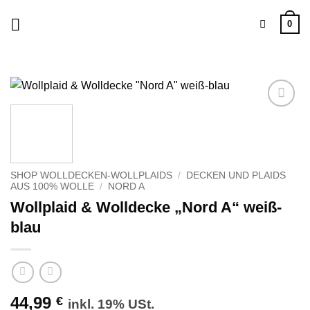
Zum
0
Inhalt
springen
Zu
Wunschliste
hinzufügen
SHOP WOLLDECKEN-WOLLPLAIDS
/
DECKEN UND PLAIDS
AUS 100% WOLLE
/
NORD A
Wollplaid & Wolldecke „Nord A“ weiß-
blau
44,99
€
inkl. 19% USt.