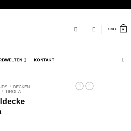
0,00
€
0
RBWELTEN
KONTAKT
IDS
/
DECKEN
/
TIROL A
lldecke
a