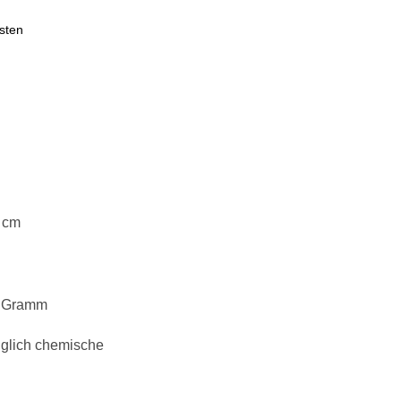
sten
 cm
0 Gramm
diglich chemische