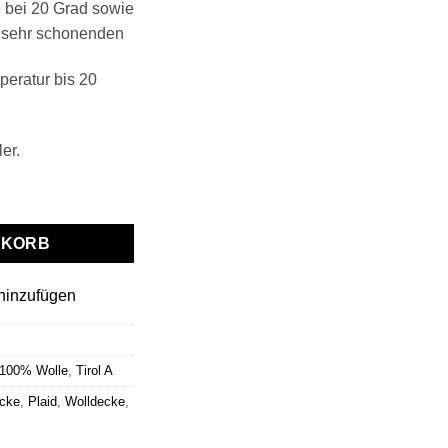
 bei 20 Grad sowie
 sehr schonenden
eratur bis 20
er.
A" altrosa Menge
NKORB
hinzufügen
 100% Wolle
,
Tirol A
cke
,
Plaid
,
Wolldecke
,