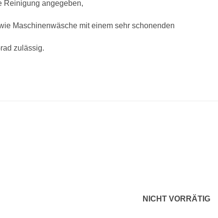
che Reinigung angegeben,
owie Maschinenwäsche mit einem sehr schonenden
rad zulässig.
Zu
Z
Wunschliste
Wunsch
hinzufügen
hinzu
NICHT VORRÄTIG