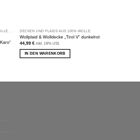
DECKEN UND PLAIDS AUS MERINOWOLLE UND KASCHMIR
DECKEN UND PLAIDS AUS 100% WOLLE
DECKEN UND PLAI
Wollplaid & Wolldecke „Tirol V“ dunkelrot
Wollplaid & Wolld
 Karo“
44,99
€
44,99
€
inkl. 19% USt.
inkl. 19% 
IN DEN WARENKORB
WEITERLESEN