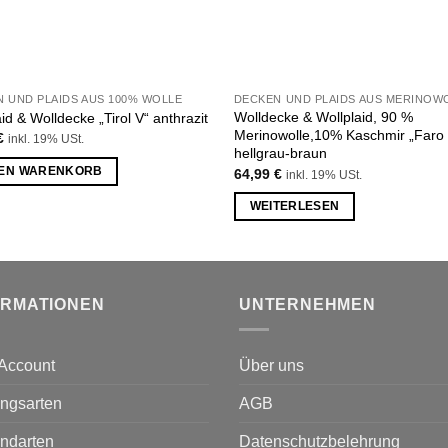
 UND PLAIDS AUS 100% WOLLE
Wolldecke & Wollplaid, 90 %
id & Wolldecke „Tirol V“ anthrazit
Merinowolle,10% Kaschmir „Faro
€
inkl. 19% USt.
hellgrau-braun
DEN WARENKORB
64,99
€
inkl. 19% USt.
WEITERLESEN
ORMATIONEN
UNTERNEHMEN
Account
Über uns
ngsarten
AGB
ndarten
Datenschutzbelehrung