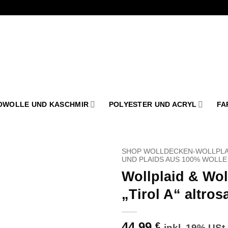
OWOLLE UND KASCHMIR
POLYESTER UND ACRYL
FA
SHOP WOLLDECKEN-WOLLPLA
UND PLAIDS AUS 100% WOLLE
Wollplaid & Wo
Zu
Wunschliste
„Tirol A“ altros
hinzufügen
44,99
€
inkl. 19% USt.