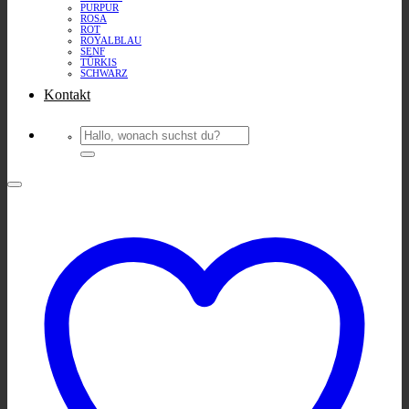
PURPUR
ROSA
ROT
ROYALBLAU
SENF
TÜRKIS
SCHWARZ
Kontakt
Suchen
nach: