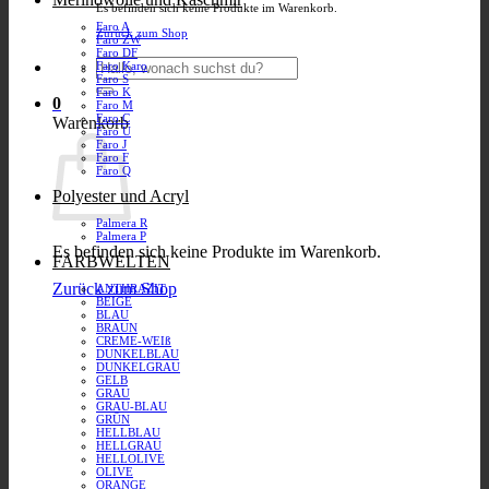
Es befinden sich keine Produkte im Warenkorb.
Faro A
Zurück zum Shop
Faro ZW
Faro DF
Suchen
Faro Karo
nach:
Faro S
Faro K
0
Faro M
Faro C
Warenkorb
Faro U
Faro J
Faro F
Faro Q
Polyester und Acryl
Palmera R
Palmera P
Es befinden sich keine Produkte im Warenkorb.
FARBWELTEN
Zurück zum Shop
ANTHRAZIT
BEIGE
BLAU
BRAUN
CREME-WEIß
DUNKELBLAU
DUNKELGRAU
GELB
GRAU
GRAU-BLAU
GRÜN
HELLBLAU
HELLGRAU
HELLOLIVE
OLIVE
ORANGE