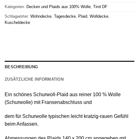
Kategorien:
Decken und Plaids aus 100% Wolle
,
Tirol DF
Schlagwörter:
Wohndecke
,
Tagesdecke
,
Plaid
,
Wolldecke
,
Kuscheldecke
BESCHREIBUNG
ZUSÄTZLICHE INFORMATION
Ein schönes
Schurwoll-Plaid
aus reiner
100 % Wolle
(Schurwolle) mit Fransenabschluss
und
dem für Schurwolle typischen leicht kratzig-rauen Gefühl
beim Anfassen.
Abmessungen des Plaids 140 х 200 cm angegeben mit