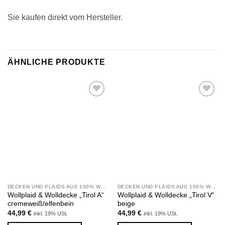
Sie kaufen direkt vom Hersteller.
ÄHNLICHE PRODUKTE
Zu
Zu
Wunschliste
Wunschliste
hinzufügen
hinzufügen
DECKEN UND PLAIDS AUS 100% WOLLE
DECKEN UND PLAIDS AUS 100% WOLLE
Wollplaid & Wolldecke „Tirol A“
Wollplaid & Wolldecke „Tirol V“
cremeweiß/elfenbein
beige
44,99
€
44,99
€
inkl. 19% USt.
inkl. 19% USt.