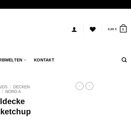
0,00
€
0
RBWELTEN
KONTAKT
IDS
/
DECKEN
/
NORD A
lldecke
-ketchup