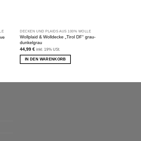
LE
DECKEN UND PLAIDS AUS 100% WOLLE
DECKEN UND PLAI
Wollplaid & Wolldecke „Tirol DF“ grau-
ive
Wollplaid & Wolld
dunkelgrau
44,99
€
inkl. 19% 
44,99
€
inkl. 19% USt.
IN DEN WARE
IN DEN WARENKORB