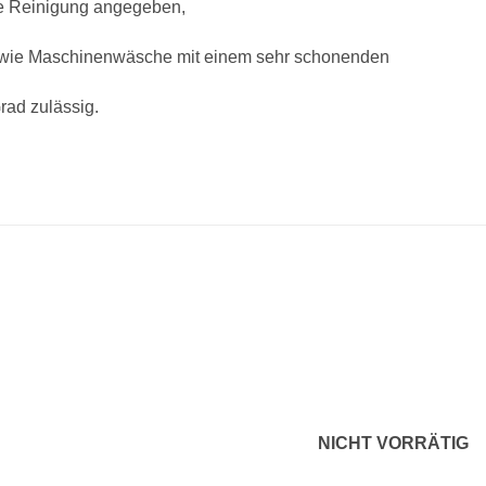
che Reinigung angegeben,
owie Maschinenwäsche mit einem sehr schonenden
rad zulässig.
Zu
Z
Wunschliste
Wunsch
hinzufügen
hinzu
NICHT VORRÄTIG