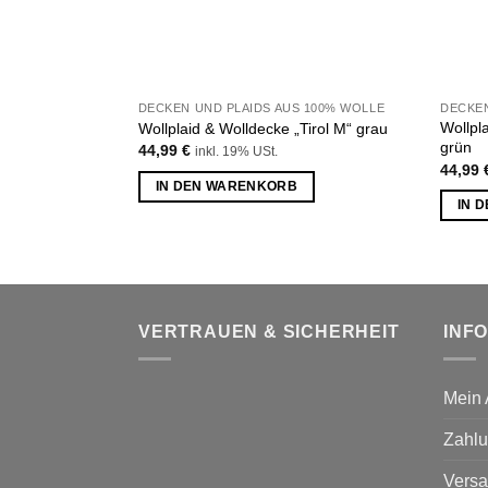
DECKEN UND PLAIDS AUS 100% WOLLE
DECKEN
Wollpl
Wollplaid & Wolldecke „Tirol M“ grau
grün
44,99
€
inkl. 19% USt.
44,99
IN DEN WARENKORB
IN 
VERTRAUEN & SICHERHEIT
INF
Mein 
Zahlu
Versa