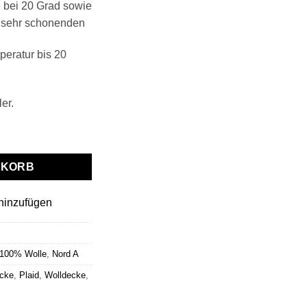
 bei 20 Grad sowie
 sehr schonenden
eratur bis 20
er.
A" taupe-ketchup Menge
NKORB
hinzufügen
 100% Wolle
,
Nord A
cke
,
Plaid
,
Wolldecke
,