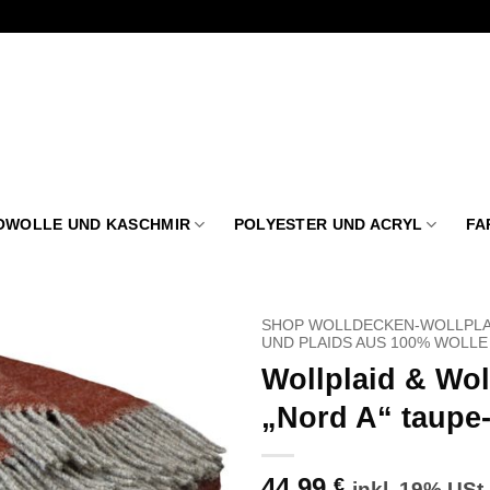
OWOLLE UND KASCHMIR
POLYESTER UND ACRYL
FA
SHOP WOLLDECKEN-WOLLPLA
UND PLAIDS AUS 100% WOLLE
Wollplaid & Wo
Zu
Wunschliste
„Nord A“ taupe
hinzufügen
44,99
€
inkl. 19% USt.