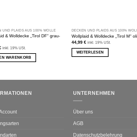
 UND PLAIDS AUS 100% WOLLE
DECKEN UND PLAIDS AUS 100% WOL
aid & Wolldecke „Tirol DF“ grau-
Wollplaid & Wolldecke „Tirol M“ ol
44,99
€
inkl. 19% USt.
€
inkl. 19% USt.
WEITERLESEN
DEN WARENKORB
ORMATIONEN
UNTERNEHMEN
Account
Über uns
ngsarten
AGB
ndarten
Datenschutzbelehrung