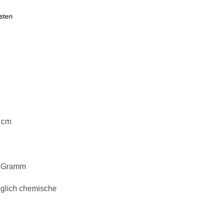
sten
 cm
0 Gramm
diglich chemische