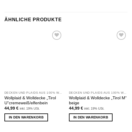
ÄHNLICHE PRODUKTE
Zu
Zu
Wunschliste
Wunschliste
hinzufügen
hinzufügen
DECKEN UND PLAIDS AUS 100% WOLLE
DECKEN UND PLAIDS AUS 100% WOLLE
Wollplaid & Wolldecke „Tirol
Wollplaid & Wolldecke „Tirol M“
U“cremeweiß/elfenbein
beige
44,99
€
44,99
€
inkl. 19% USt.
inkl. 19% USt.
IN DEN WARENKORB
IN DEN WARENKORB