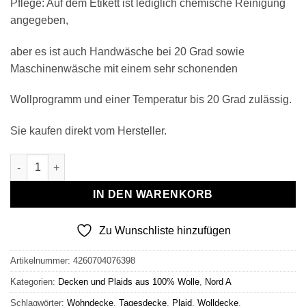
Pflege: Auf dem Etikett ist lediglich chemische Reinigung
angegeben,
aber es ist auch Handwäsche bei 20 Grad sowie
Maschinenwäsche mit einem sehr schonenden
Wollprogramm und einer Temperatur bis 20 Grad zulässig.
Sie kaufen direkt vom Hersteller.
Wollplaid & Wolldecke "Nord A" weiß-hellolive Menge
IN DEN WARENKORB
Zu Wunschliste hinzufügen
Artikelnummer:
4260704076398
Kategorien:
Decken und Plaids aus 100% Wolle
,
Nord A
Schlagwörter:
Wohndecke
,
Tagesdecke
,
Plaid
,
Wolldecke
,