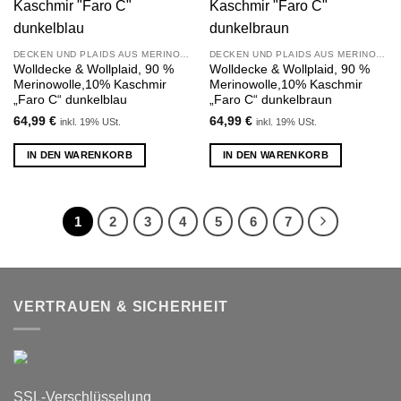
Wunschliste
Wunschliste
hinzufügen
hinzufügen
DECKEN UND PLAIDS AUS MERINOWOLLE UND KASCHMIR
DECKEN UND PLAIDS AUS MERINOWOLLE UND KASCHMIR
Wolldecke & Wollplaid, 90 %
Wolldecke & Wollplaid, 90 %
Merinowolle,10% Kaschmir
Merinowolle,10% Kaschmir
„Faro C“ dunkelblau
„Faro C“ dunkelbraun
64,99
€
64,99
€
inkl. 19% USt.
inkl. 19% USt.
IN DEN WARENKORB
IN DEN WARENKORB
1
2
3
4
5
6
7
VERTRAUEN & SICHERHEIT
SSL-Verschlüsselung