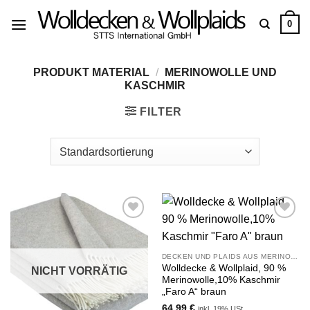
Zum
0
Inhalt
springen
PRODUKT MATERIAL
/
MERINOWOLLE UND
KASCHMIR
FILTER
Zu
Zu
Wunschliste
Wunschliste
hinzufügen
hinzufügen
DECKEN UND PLAIDS AUS MERINOWOLLE UND KASCHMIR
Wolldecke & Wollplaid, 90 %
NICHT VORRÄTIG
Merinowolle,10% Kaschmir
„Faro A“ braun
64,99
€
inkl. 19% USt.