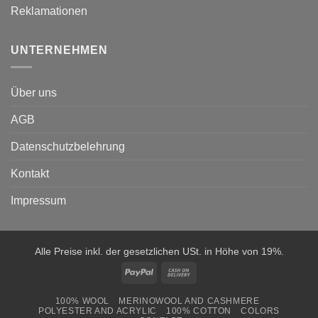
Reklamationen
UNTERNEHMEN
Über uns
AGB
Datenschutzbelehrung
Kontakt
Impressum
Alle Preise inkl. der gesetzlichen USt. in Höhe von 19%.
PayPal
Cash
On
100% WOOL
MERINOWOOL AND CASHMERE
Delivery
POLYESTER AND ACRYLIC
100% COTTON
COLORS