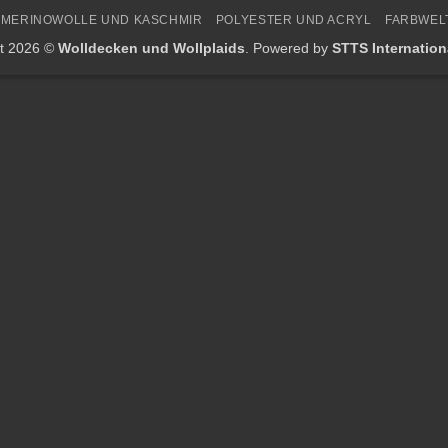
MERINOWOLLE UND KASCHMIR
POLYESTER UND ACRYL
FARBWEL
ht 2026 ©
Wolldecken und Wollplaids
. Powered by
STTS Internatio