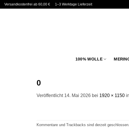
Zum
Versandkostenfrei ab 60,00 €
1–3 Werktage Lieferzeit
Inhalt
springen
100% WOLLE
MERIN
0
Veröffentlicht
14. Mai 2026
bei
1920 × 1150
i
Kommentare und Trackbacks sind derzeit geschlossen