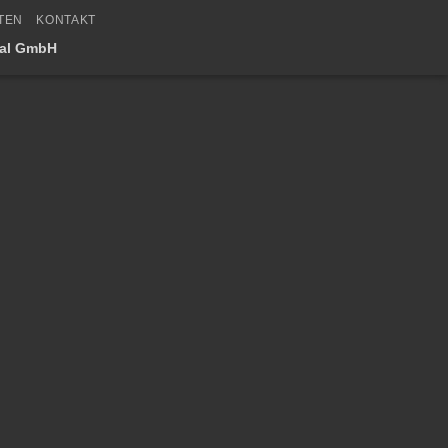
On
TEN
KONTAKT
Delivery
nal GmbH