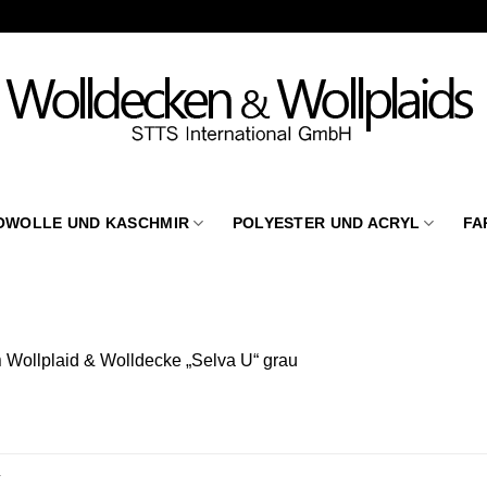
OWOLLE UND KASCHMIR
POLYESTER UND ACRYL
FA
n
Wollplaid & Wolldecke „Selva U“ grau
.