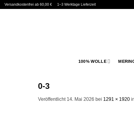
Zum
Versandkostenfrei ab 60,00 €
1–3 Werktage Lieferzeit
Inhalt
springen
100% WOLLE
MERIN
0-3
Veröffentlicht
14. Mai 2026
bei
1291 × 1920
i