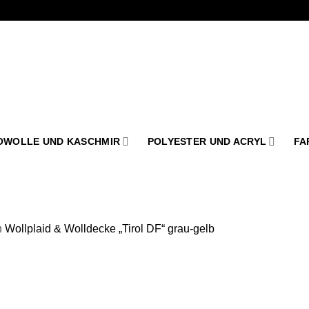
OWOLLE UND KASCHMIR
POLYESTER UND ACRYL
FA
n
Wollplaid & Wolldecke „Tirol DF“ grau-gelb