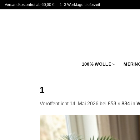
Zum
Versandkostenfrei ab 60,00 €
1–3 Werktage Lieferzeit
Inhalt
springen
100% WOLLE
MERIN
1
Veröffentlicht
14. Mai 2026
bei
853 × 884
in
W