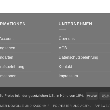
ORMATIONEN
UNTERNEHMEN
Account
Über uns
ngsarten
AGB
ndarten
Datenschutzbelehrung
rufsbelehrung
Kontakt
amationen
Impressum
PayPal
lle Preise inkl. der gesetzlichen USt. in Höhe von 19%.
MERINOWOLLE UND KASCHMIR
POLYESTER UND ACRYL
FARBWEL