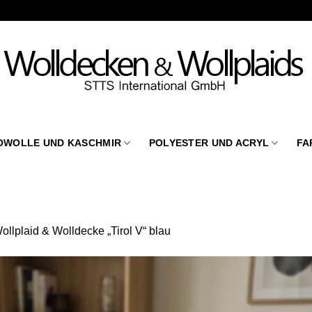
OWOLLE UND KASCHMIR
POLYESTER UND ACRYL
FA
ollplaid & Wolldecke „Tirol V“ blau