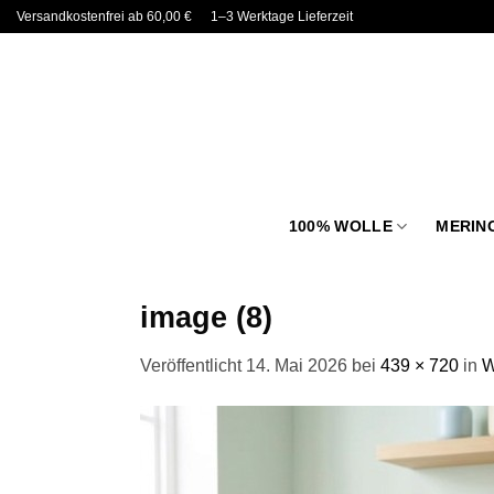
Zum
Versandkostenfrei ab 60,00 €
1–3 Werktage Lieferzeit
Inhalt
springen
100% WOLLE
MERIN
image (8)
Veröffentlicht
14. Mai 2026
bei
439 × 720
in
W