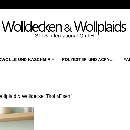
OWOLLE UND KASCHMIR
POLYESTER UND ACRYL
FA
ollplaid & Wolldecke „Tirol M“ senf