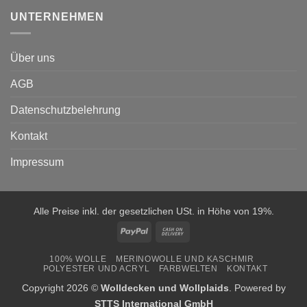
UNTERNEHMEN
Über uns
AGB
Datenschutzbelehrung
Kontakt
Impressum
Alle Preise inkl. der gesetzlichen USt. in Höhe von 19%.
PayPal
Cash
On
100% WOLLE
MERINOWOLLE UND KASCHMIR
Delivery
POLYESTER UND ACRYL
FARBWELTEN
KONTAKT
Copyright 2026 ©
Wolldecken und Wollplaids
. Powered by
STTS International GmbH