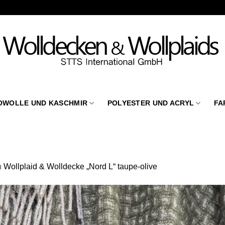
OWOLLE UND KASCHMIR
POLYESTER UND ACRYL
FA
n
Wollplaid & Wolldecke „Nord L“ taupe-olive