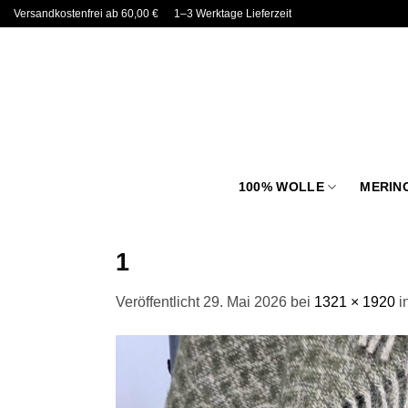
Zum
Versandkostenfrei ab 60,00 €
1–3 Werktage Lieferzeit
Inhalt
springen
100% WOLLE
MERIN
1
Veröffentlicht
29. Mai 2026
bei
1321 × 1920
i