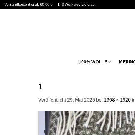
Zum
Versandkostenfrei ab 60,00 €
1–3 Werktage Lieferzeit
Inhalt
springen
100% WOLLE
MERIN
1
Veröffentlicht
29. Mai 2026
bei
1308 × 1920
i