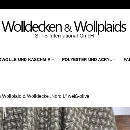
OWOLLE UND KASCHMIR
POLYESTER UND ACRYL
FA
n
Wollplaid & Wolldecke „Nord L“ weiß-olive