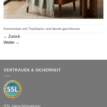
Kommentare und Trackbacks sind derzeit geschlossen.
←
Zurück
Weiter
→
VERTRAUEN & SICHERHEIT
SSL-Verschlüsselung