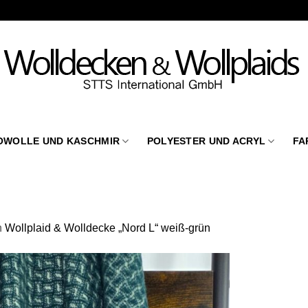
OWOLLE UND KASCHMIR
POLYESTER UND ACRYL
FA
n
Wollplaid & Wolldecke „Nord L“ weiß-grün