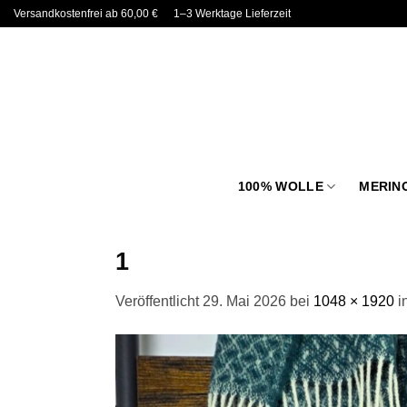
Zum
Versandkostenfrei ab 60,00 €
1–3 Werktage Lieferzeit
Inhalt
springen
100% WOLLE
MERIN
1
Veröffentlicht
29. Mai 2026
bei
1048 × 1920
i