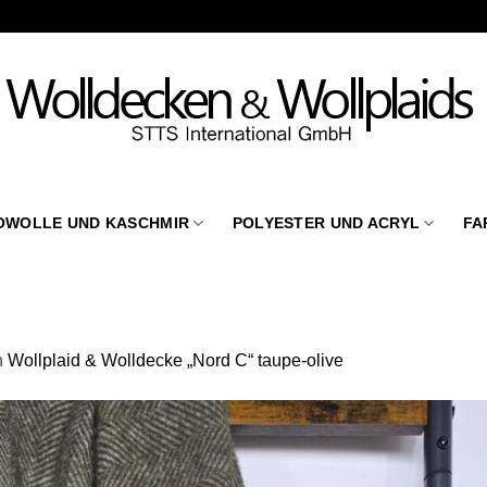
OWOLLE UND KASCHMIR
POLYESTER UND ACRYL
FA
n
Wollplaid & Wolldecke „Nord C“ taupe-olive