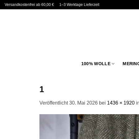
Zum
Versandkostenfrei ab 60,00 €
1–3 Werktage Lieferzeit
Inhalt
springen
100% WOLLE
MERIN
1
Veröffentlicht
30. Mai 2026
bei
1436 × 1920
i