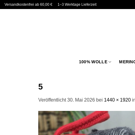
Zum
Versandkostenfrei ab 60,00 €
1–3 Werktage Lieferzeit
Inhalt
springen
100% WOLLE
MERIN
5
Veröffentlicht
30. Mai 2026
bei
1440 × 1920
i