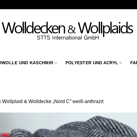
OWOLLE UND KASCHMIR
POLYESTER UND ACRYL
FA
n
Wollplaid & Wolldecke „Nord C“ weiß-anthrazit