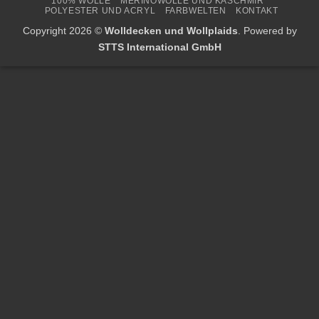
100% WOLLE
MERINOWOLLE UND KASCHMIR
Delivery
POLYESTER UND ACRYL
FARBWELTEN
KONTAKT
Copyright 2026 ©
Wolldecken und Wollplaids
. Powered by
STTS International GmbH