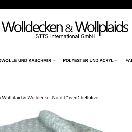
OWOLLE UND KASCHMIR
POLYESTER UND ACRYL
FA
n
Wollplaid & Wolldecke „Nord L“ weiß-hellolive