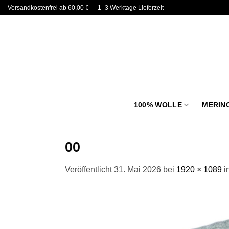
Zum
Versandkostenfrei ab 60,00 €
1–3 Werktage Lieferzeit
Inhalt
springen
100% WOLLE
MERIN
00
Veröffentlicht
31. Mai 2026
bei
1920 × 1089
i