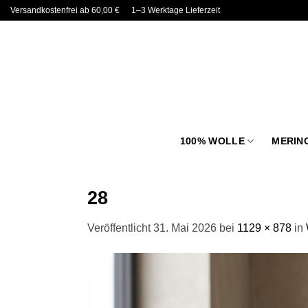
Zum
Versandkostenfrei ab 60,00 €
1–3 Werktage Lieferzeit
Inhalt
springen
100% WOLLE
MERIN
28
Veröffentlicht
31. Mai 2026
bei
1129 × 878
in