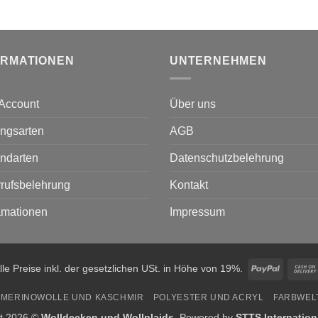
ORMATIONEN
UNTERNEHMEN
Account
Über uns
ngsarten
AGB
ndarten
Datenschutzbelehrung
rufsbelehrung
Kontakt
amationen
Impressum
PayPal
lle Preise inkl. der gesetzlichen USt. in Höhe von 19%.
MERINOWOLLE UND KASCHMIR
POLYESTER UND ACRYL
FARBWEL
ht 2026 ©
Wolldecken und Wollplaids
. Powered by
STTS Internatio