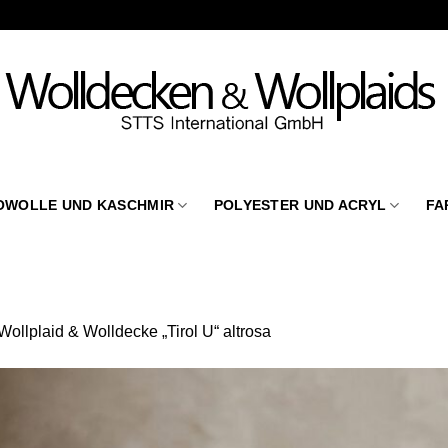
OWOLLE UND KASCHMIR
POLYESTER UND ACRYL
FA
Wollplaid & Wolldecke „Tirol U“ altrosa