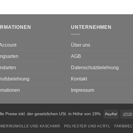
ORMATIONEN
UNTERNEHMEN
Account
Über uns
ngsarten
AGB
ndarten
Datenschutzbelehrung
rufsbelehrung
Kontakt
amationen
Impressum
PayPal
lle Preise inkl. der gesetzlichen USt. in Höhe von 19%.
MERINOWOLLE UND KASCHMIR
POLYESTER UND ACRYL
FARBWEL