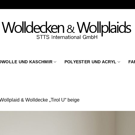
OWOLLE UND KASCHMIR
POLYESTER UND ACRYL
FA
Wollplaid & Wolldecke „Tirol U“ beige