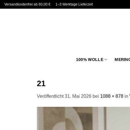
Zum
Versandkostenfrei ab 60,00 €
1–3 Werktage Lieferzeit
Inhalt
springen
100% WOLLE
MERIN
21
Veröffentlicht
31. Mai 2026
bei
1088 × 878
in