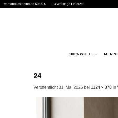
Zum
Versandkostenfrei ab 60,00 €
1–3 Werktage Lieferzeit
Inhalt
springen
100% WOLLE
MERIN
24
Veröffentlicht
31. Mai 2026
bei
1124 × 878
in