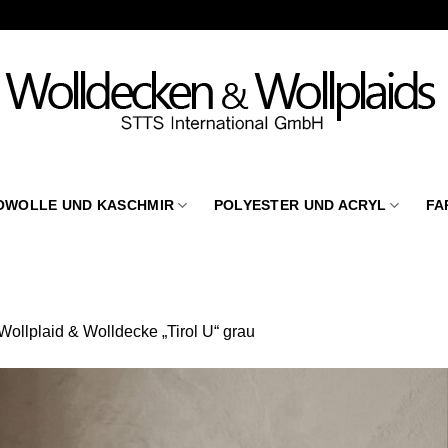
OWOLLE UND KASCHMIR
POLYESTER UND ACRYL
FA
Wollplaid & Wolldecke „Tirol U“ grau