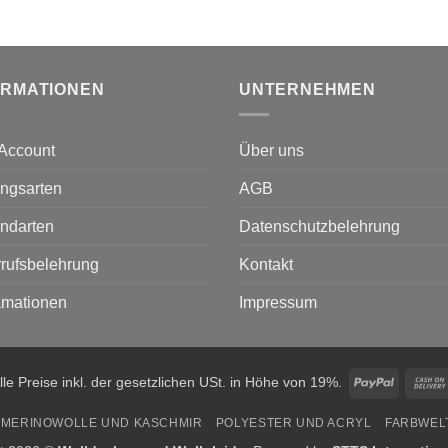
ORMATIONEN
UNTERNEHMEN
Account
Über uns
ngsarten
AGB
ndarten
Datenschutzbelehrung
rufsbelehrung
Kontakt
amationen
Impressum
PayPal
lle Preise inkl. der gesetzlichen USt. in Höhe von 19%.
MERINOWOLLE UND KASCHMIR
POLYESTER UND ACRYL
FARBWEL