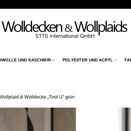
OWOLLE UND KASCHMIR
POLYESTER UND ACRYL
FA
Wollplaid & Wolldecke „Tirol U“ grün