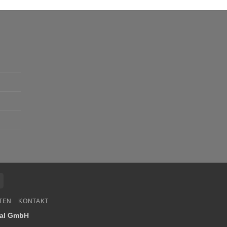
Cash
On
TEN
KONTAKT
Delivery
nal GmbH