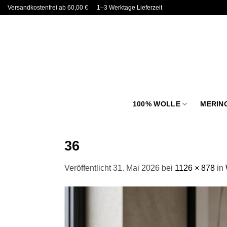
Zum
Versandkostenfrei ab 60,00 €
1–3 Werktage Lieferzeit
Inhalt
springen
100% WOLLE
MERIN
36
Veröffentlicht
31. Mai 2026
bei
1126 × 878
in