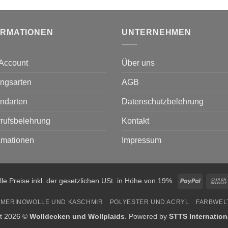
ORMATIONEN
UNTERNEHMEN
Account
Über uns
ngsarten
AGB
ndarten
Datenschutzbelehrung
rufsbelehrung
Kontakt
amationen
Impressum
PayPal
lle Preise inkl. der gesetzlichen USt. in Höhe von 19%.
MERINOWOLLE UND KASCHMIR
POLYESTER UND ACRYL
FARBWEL
ht 2026 ©
Wolldecken und Wollplaids
. Powered by
STTS Internatio