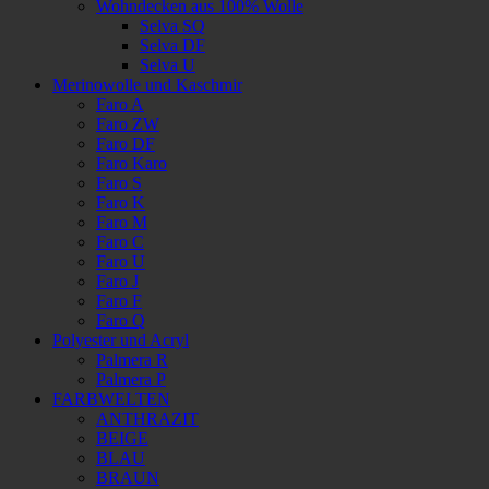
Wohndecken aus 100% Wolle
Selva SQ
Selva DF
Selva U
Merinowolle und Kaschmir
Faro A
Faro ZW
Faro DF
Faro Karo
Faro S
Faro K
Faro M
Faro C
Faro U
Faro J
Faro F
Faro Q
Polyester und Acryl
Palmera R
Palmera P
FARBWELTEN
ANTHRAZIT
BEIGE
BLAU
BRAUN