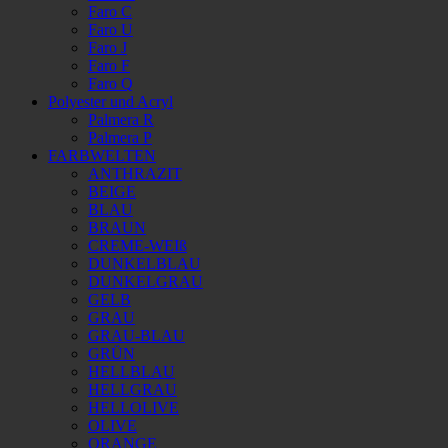
Faro C
Faro U
Faro J
Faro F
Faro Q
Polyester und Acryl
Palmera R
Palmera P
FARBWELTEN
ANTHRAZIT
BEIGE
BLAU
BRAUN
CREME-WEIß
DUNKELBLAU
DUNKELGRAU
GELB
GRAU
GRAU-BLAU
GRÜN
HELLBLAU
HELLGRAU
HELLOLIVE
OLIVE
ORANGE