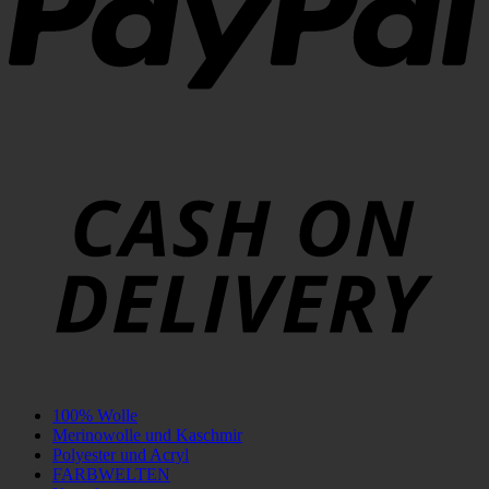
C
D
100% Wolle
Merinowolle und Kaschmir
Polyester und Acryl
FARBWELTEN