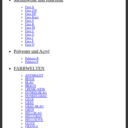
Faro A
Faro ZW
Faro DF
Faro Karo
Faro S
Faro K
Faro M
Faro C
Faro U
Faro J
Faro F
Faro Q
Polyester und Acryl
Palmera R
Palmera P
FARBWELTEN
ANTHRAZIT
BEIGE
BLAU
BRAUN
CREME-WEIß
DUNKELBLAU
DUNKELGRAU
GELB
GRAU
GRAU-BLAU
GRÜN
HELLBLAU
HELLGRAU
HELLOLIVE
OLIVE
ORANGE