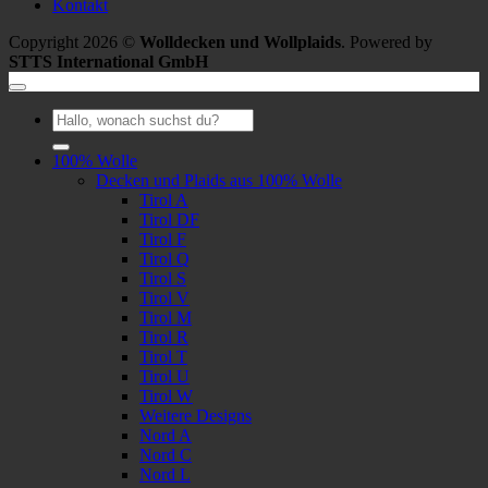
Kontakt
Copyright 2026 ©
Wolldecken und Wollplaids
. Powered by
STTS International GmbH
Suchen
nach:
100% Wolle
Decken und Plaids aus 100% Wolle
Tirol A
Tirol DF
Tirol F
Tirol Q
Tirol S
Tirol V
Tirol M
Tirol R
Tirol T
Tirol U
Tirol W
Weitere Designs
Nord A
Nord C
Nord L