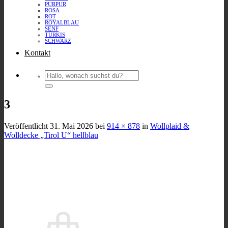
PURPUR
ROSA
ROT
ROYALBLAU
SENF
TÜRKIS
SCHWARZ
Kontakt
Suchen
nach:
3
Veröffentlicht
31. Mai 2026
bei
914 × 878
in
Wollplaid &
Wolldecke „Tirol U“ hellblau