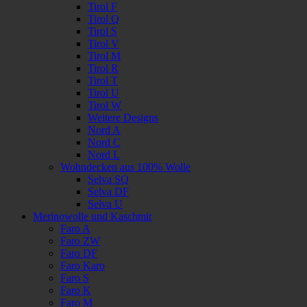
Tirol F
Tirol Q
Tirol S
Tirol V
Tirol M
Tirol R
Tirol T
Tirol U
Tirol W
Weitere Designs
Nord A
Nord C
Nord L
Wohndecken aus 100% Wolle
Selva SQ
Selva DF
Selva U
Merinowolle und Kaschmir
Faro A
Faro ZW
Faro DF
Faro Karo
Faro S
Faro K
Faro M